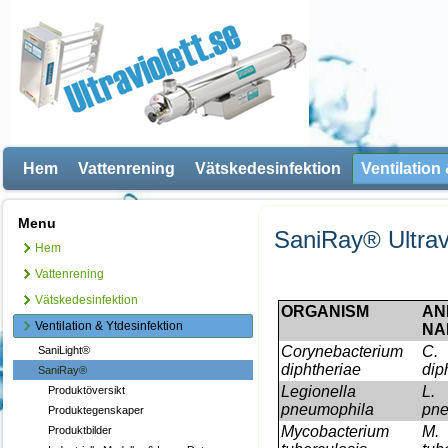
Hem
Vattenrening
Vätskedesinfektion
Ventilation
Menu
SaniRay® Ultrav
Hem
Vattenrening
Vätskedesinfektion
ORGANISM
AN
Ventilation & Ytdesinfektion
NA
Corynebacterium
C.
SaniLight®
diphtheriae
dip
SaniRay®
Legionella
L.
Produktöversikt
pneumophila
pne
Produktegenskaper
Mycobacterium
M.
Produktbilder