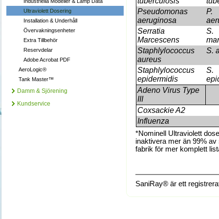
tuberculosis
tub
Industriella Modeller & Lamp Data
Pseudomonas
P.
Ultraviolett Dosering
aeruginosa
aer
Installation & Underhåll
Serratia
S.
Övervakningsenheter
Marcescens
mar
Extra Tillbehör
Staphlylococcus
S. 
Reservdelar
aureus
Adobe Acrobat PDF
Staphlylococcus
S.
AeroLogic®
epidermidis
epi
Tank Master™
Adeno Virus Type
Damm & Sjörening
III
Kundservice
Coxsackie A2
Influenza
*Nominell Ultraviolett do
inaktivera mer än 99% av
fabrik för mer komplett list
SaniRay® är ett registrera