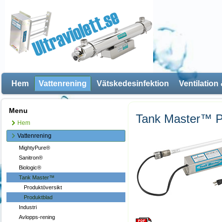
Hem
Vattenrening
Vätskedesinfektion
Ventilation
Menu
Tank Master™ P
Hem
Vattenrening
MightyPure®
Sanitron®
Biologic®
Tank Master™
Produktöversikt
Produktblad
Industri
Avlopps-rening