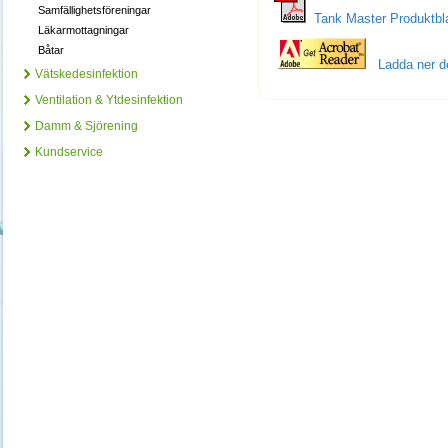
Samfällighetsföreningar
Tank Master Produktbl
Läkarmottagningar
Båtar
Ladda ner de
Vätskedesinfektion
Ventilation & Ytdesinfektion
Damm & Sjörening
Kundservice