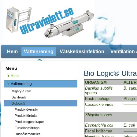
Hem
Vattenrening
Vätskedesinfektion
Ventilation
Menu
Bio-Logic® Ultra
Hem
ORGANISM
ALTER
Vattenrening
Bacillus subtilis
B. subti
MightyPure®
spores
Sanitron®
Bacteriophage
Phage
Biologic®
Coxsackie virus
———
Produktöversikt
Shigella
spores
———
Produktfördelar
Produktegenskaper
Escherichia coli
E. coli
Funktionsförlopp
Fecal koliforma
———
Hushållsmodeller
Hepatitis A virus
Infecti