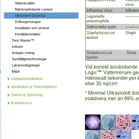
Vattenkvalitet
virus
Bakteriadödande Lampor
Influensa virus
Influen
Ultraviolett Dosering
Legionella
———
pneumophila
Driftsegenskaper
Salmonella typhi
———
Installation och skötsel
Staphylococcus
Staph
Installationsbilder
aureus
Tank Master™
Industri
Streptococcus
Strep
Avlopps-rening
spores
Samfällighetsföreningar
Läkarmottagningar
Vid korrekt användande fö
Båtar
Logic
™
Vattenrenare ger
mikrowatt sekonder per 
Vätskedesinfektion
eller 30 mj/cm².
Ventilation & Ytdesinfektion
* Minimal Ultraviolett d
Damm & Sjörening
inaktivera mer än 99% a
Kundservice