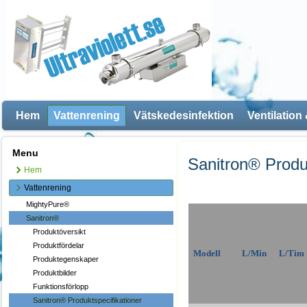
Hem
Vattenrening
Vätskedesinfektion
Ventilation
Menu
Sanitron® Produk
Hem
Vattenrening
MightyPure®
Sanitron®
Produktöversikt
Produktfördelar
M
Odell
L/min
L/tim
Produktegenskaper
Produktbilder
Funktionsförlopp
Sanitron® Produktspecifikationer