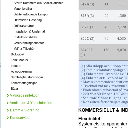
Större Kommersiella Specifikationer
S17A
(3)
11
680
Vattenkvalitet
Bakteriedödande Lampor
S23A
(3)
22
1,360
Ultraviolett Dosering
Driftkaraktärer
S37C
(3)
45
2,720
Installation & Underhåll
Installationsbilder
S50C
(3)
75
4,535
Övervakningsenheter
Valfria Tillbehör
S2400C
150
9,070
(4)
Biologic®
Tank Master™
(1) Alla inlopp och utlopp är 
Industri
(2) Totala strömförsörjningen i
Avlopps-rening
(3) Enheter är tillverkade av 316
Samfällighetsföreningar
(4) Enheten är tillverkad av 31
• Max rekommenderat driftstryck
Läkarmottagningar
• Tryckfall vid max rekommend
Båtar
• Flödesdatan är baserad på m
• 220 Volt 50 Hz och 120 Volt 
Vätskedesinfektion
• Sanitron
™
finns tillgängliga 
• Konsultera återförsäljare an
Ventilation & Ytdesinfektion
KOMMERSIELLT & IN
Damm & Sjörening
Kundservice
Flexibilitet
Systemets komponenter k