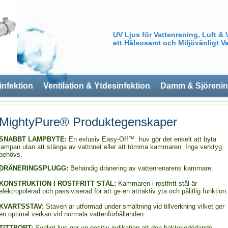
UV Ljus för Vattenrening, Luft & 
ett Hälsosamt och Miljövänligt Va
infektion
Ventilation & Ytdesinfektion
Damm & Sjöreni
MightyPure® Produktegenskaper
SNABBT LAMPBYTE:
En exlusiv Easy-Off™ huv gör det enkelt att byta
lampan utan att stänga av vattnnet eller att tömma kammaren. Inga verktyg
behövs.
DRÄNERINGSPLUGG:
Behändig dränering av vattenrenarens kammare.
KONSTRUKTION I ROSTFRITT STÅL:
Kammaren i rostfritt stål är
elektropolerad och passiviserad för att ge en attraktiv yta och pålitlig funktion.
KVARTSSTAV:
Staven är utformad under smältning vid tillverkning vilket ger
en optimal verkan vid normala vattenförhållanden.
TITTPORT:
Synligt ljus ger en positiv indikation att den bakteriedödande