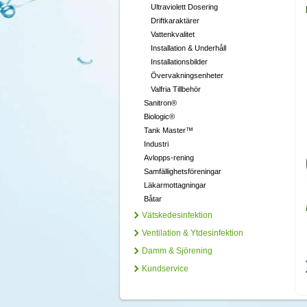
Ultraviolett Dosering
Driftkaraktärer
Vattenkvalitet
Installation & Underhåll
Installationsbilder
Övervakningsenheter
Valfria Tillbehör
Sanitron®
Biologic®
Tank Master™
Industri
Avlopps-rening
Samfällighetsföreningar
Läkarmottagningar
Båtar
Vätskedesinfektion
Ventilation & Ytdesinfektion
Damm & Sjörening
Kundservice