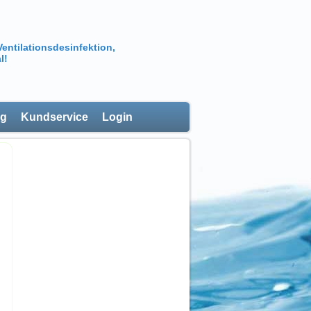
Ventilationsdesinfektion,
l!
ng
Kundservice
Login