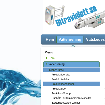
Hem
Vattenrening
Vätskedes
Menu
Hem
Vattenrening
MightyPure®
Produktöversikt
Produktfördelar
Produktegenskaper
Produktbilder
Funktionsförlopp
Hushålls- & Kommersiella Modeller
Bakteriedödande Lampor