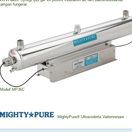
lampan fungerar.
Modell MP36C
MightyPure® Ultravioletta Vattenrenare