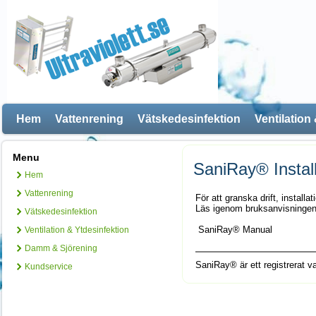
Hem
Vattenrening
Vätskedesinfektion
Ventilation
Menu
SaniRay® Instal
Hem
Vattenrening
För att granska drift, installa
Läs igenom bruksanvisningen
Vätskedesinfektion
SaniRay
®
Manual
Ventilation & Ytdesinfektion
Damm & Sjörening
SaniRay® är ett registrerat v
Kundservice