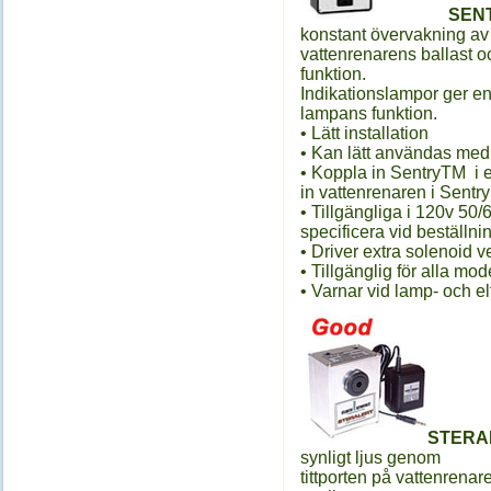
SEN
konstant övervakning av
vattenrenarens ballast 
funktion.
Indikationslampor ger en
lampans funktion.
• Lätt installation
• Kan lätt användas med
• Koppla in SentryTM i et
in vattenrenaren i Sentr
• Tillgängliga i 120v 50
specificera vid beställni
• Driver extra solenoid ve
• Tillgänglig för alla mode
• Varnar vid lamp- och elf
STERA
synligt ljus genom
tittporten på vattenrenar