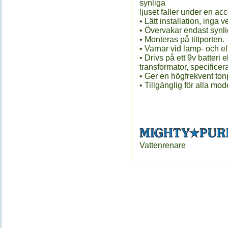
synliga
ljuset faller under en ac
• Lätt installation, inga v
• Övervakar endast synligt 
• Monteras på tittporten.
• Varnar vid lamp- och elf
• Drivs på ett 9v batteri 
transformator, specificer
• Ger en högfrekvent tonpu
• Tillgänglig för alla mode
Vattenrenare