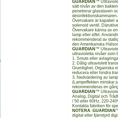
GUARDIAN
™ Ultraviole
sätt nivån av den bakter
penetrerar glasstaven och
desinfektionskammaren
Övervakare är kapabel att
solenoid ventil. Därutöv
Övervakare känna av en fö
lamp eller elfel. Användn
rekommenderat av statli
den Amerikanska Hälso
GUARDIAN
™ Ultraviol
ultravioletta nivåer som 
1. Smuts eller avlagring
2. Dålig ultraviolett tra
Grumlighet, Organiska el
reducera eller hindra tra
3. Nedvärdering av lamp
(Lampeffekten minskar 
rekommenderas en gång 
GUARDIAN
™ Ultraviole
Analog, Digital och Trådl
/ 50 eller 60Hz, 220-240
Kontakta fabriken för sp
NOTERA
:
GUARDIAN
™
digital eller fjärrstyrd d