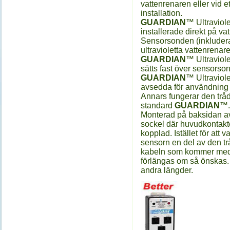
vattenrenaren eller vid ett
installation.
GUARDIAN
™ Ultraviol
installerade direkt på va
Sensorsonden (inkluderad
ultravioletta vattenrena
GUARDIAN
™ Ultraviole
sätts fast över sensorso
GUARDIAN
™ Ultraviole
avsedda för användning 
Annars fungerar den trå
standard
GUARDIAN
™.
Monterad på baksidan av
sockel där huvudkontakte
kopplad. Istället för att
sensorn en del av den t
kabeln som kommer med 
förlängas om så önskas.
andra längder.