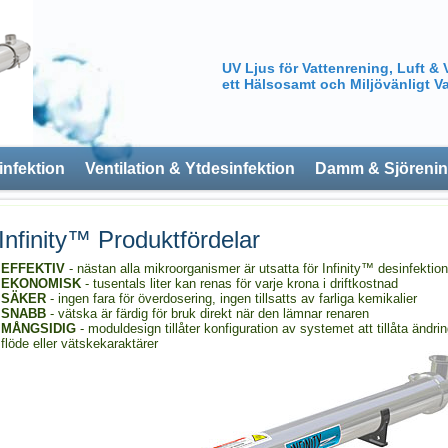
UV Ljus för Vattenrening, Luft & 
ett Hälsosamt och Miljövänligt Va
infektion
Ventilation & Ytdesinfektion
Damm & Sjöreni
Infinity™ Produktfördelar
EFFEKTIV
- nästan alla mikroorganismer är utsatta för Infinity™ desinfektion
EKONOMISK
- tusentals liter kan renas för varje krona i driftkostnad
SÄKER
- ingen fara för överdosering, ingen tillsatts av farliga kemikalier
SNABB
- vätska är färdig för bruk direkt när den lämnar renaren
MÅNGSIDIG
- moduldesign tillåter konfiguration av systemet att tillåta ändrin
flöde eller vätskekaraktärer