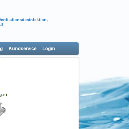
Ventilationsdesinfektion,
l!
ng
Kundservice
Login
gar i