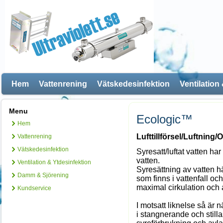
Hem
Vattenrening
Vätskedesinfektion
Ventilation
Menu
Ecologic™
Hem
Lufttillförsel/Luftning/
Vattenrening
Vätskedesinfektion
Syresatt/luftat vatten ha
vatten.
Ventilation & Ytdesinfektion
Syresättning av vatten h
Damm & Sjörening
som finns i vattenfall oc
maximal cirkulation och a
Kundservice
I motsatt liknelse så är
i stangnerande och still