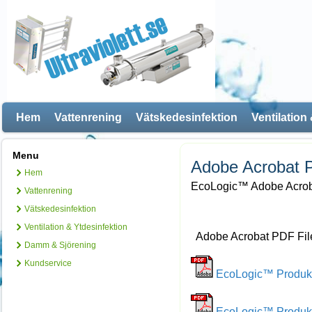
Hem
Vattenrening
Vätskedesinfektion
Ventilation
Menu
Adobe Acrobat P
Hem
EcoLogic™ Adobe Acrob
Vattenrening
Vätskedesinfektion
Ventilation & Ytdesinfektion
Adobe Acrobat PDF Fil
Damm & Sjörening
Kundservice
EcoLogic™ Produk
EcoLogic™ Produkt