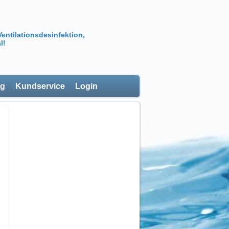
Ventilationsdesinfektion,
l!
ng
Kundservice
Login