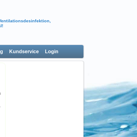
Ventilationsdesinfektion,
l!
ng
Kundservice
Login
n
r