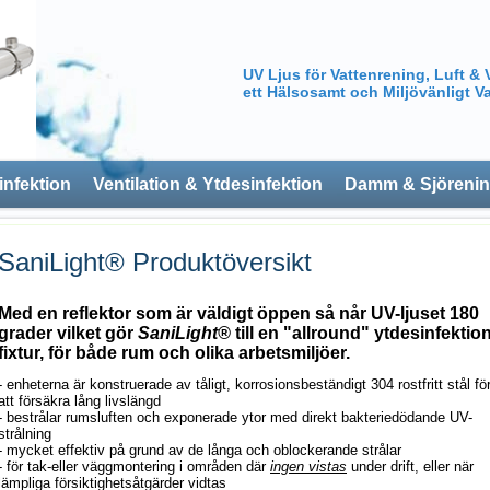
UV Ljus för Vattenrening, Luft & 
ett Hälsosamt och Miljövänligt Va
infektion
Ventilation & Ytdesinfektion
Damm & Sjöreni
SaniLight® Produktöversikt
Med en reflektor som är väldigt öppen så når UV-ljuset 180
grader vilket gör
SaniLight
®
till en "allround" ytdesinfektio
fixtur, för både rum och olika arbetsmiljöer.
- enheterna är konstruerade av tåligt, korrosionsbeständigt 304 rostfritt stål fö
att försäkra lång livslängd
- bestrålar rumsluften och exponerade ytor med direkt bakteriedödande UV-
strålning
- mycket effektiv på grund av de långa och oblockerande strålar
- för tak-eller väggmontering i områden där
ingen vistas
under drift, eller när
lämpliga försiktighetsåtgärder vidtas