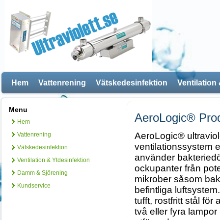
Hem
Vattenrening
Vätskedesinfektion
Ventilation
Menu
AeroLogic® Prod
Hem
AeroLogic® ultraviole
Vattenrening
ventilationssystem 
Vätskedesinfektion
använder bakteriedö
Ventilation & Ytdesinfektion
ockupanter från poten
Damm & Sjörening
mikrober såsom bakt
Kundservice
befintliga luftsyste
tufft, rostfritt stål f
två eller fyra lampor