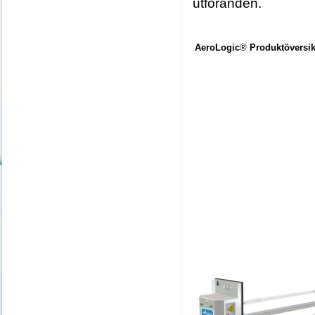
utföranden.
AeroLogic
®
Produktöversik