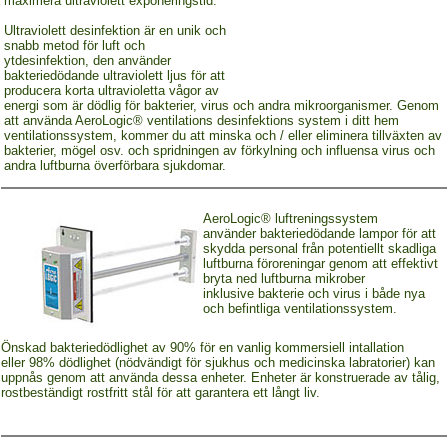
maximera ultraviolett exponeringstid.
Ultraviolett desinfektion är en unik och
snabb metod för luft och
ytdesinfektion, den använder
bakteriedödande ultraviolett ljus för att
producera korta ultravioletta vågor av
energi som är dödlig för bakterier, virus och andra mikroorganismer. Genom
att använda AeroLogic® ventilations desinfektions system i ditt hem
ventilationssystem, kommer du att minska och / eller eliminera tillväxten av
bakterier, mögel osv. och spridningen av förkylning och influensa virus och
andra luftburna överförbara sjukdomar.
AeroLogic® luftreningssystem
använder bakteriedödande lampor för att
skydda personal från potentiellt skadliga
luftburna föroreningar genom att effektivt
bryta ned luftburna mikrober
inklusive bakterie och virus i både nya
och befintliga ventilationssystem.
Önskad bakteriedödlighet av 90% för en vanlig kommersiell intallation
eller 98% dödlighet (nödvändigt för sjukhus och medicinska labratorier) kan
uppnås genom att använda dessa enheter. Enheter är konstruerade av tålig,
rostbeständigt rostfritt stål för att garantera ett långt liv.