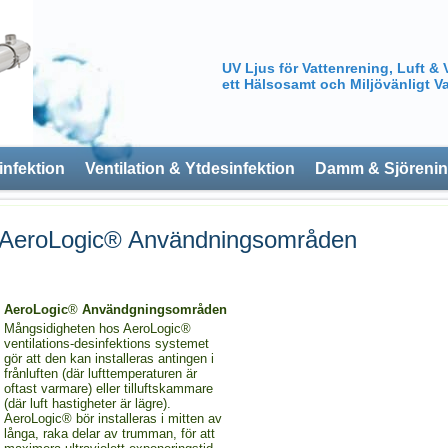
UV Ljus för Vattenrening, Luft & 
ett Hälsosamt och Miljövänligt Va
infektion
Ventilation & Ytdesinfektion
Damm & Sjöreni
AeroLogic® Användningsområden
AeroLogic
®
Användgningsområden
Mångsidigheten hos AeroLogic®
ventilations-desinfektions systemet
gör att den kan installeras antingen i
frånluften (där lufttemperaturen är
oftast varmare) eller tilluftskammare
(där luft hastigheter är lägre).
AeroLogic® bör installeras i mitten av
långa, raka delar av trumman, för att