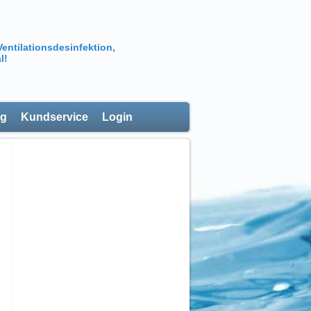
Ventilationsdesinfektion,
l!
ng
Kundservice
Login